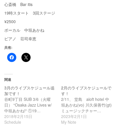
心斎橋 Bar itis
19時スタート 3回ステージ
¥2500
ボーカル 中垣あかね
ピアノ 荘司幸恵
共有:
関連
3月のライブスケジュール追
2月のライブスケジュールで
加です！
す！
谷町9丁目 SUB 3/6（火曜
2/11、 堂島 aloft hotel 中
日） “Osaka Jazz Lives w/
垣あかね(vo) 川久保善竹(gt)
中垣あかね!“ ①19…
ミュージックチャー…
2018年2月15日
2023年2月1日
Schedule
My Note